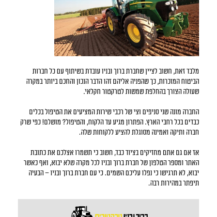
מלבד זאת, חשוב לציין שחברת ברוך ובניו עובדת בשיתוף עם כל חברות
הביטוח המוכרות, כך שהפניה אליהם זהו הדבר הנכון והחכם ביותר במקרה
שעולה הצורך בהחלפת שמשות לטרקטור חקלאי.
החברה מונה שני סניפים וצי של רכבי שירות המציעים את הטיפול בכלים
כבדים בכל רחבי הארץ. הפתרון מגיע עד הלקוח, והטיפול? מושלם! כפי שרק
חברה ותיקה ואמינה מסוגלת להציע ללקוחות שלה.
אז אם גם אתם מחזיקים בציוד כבד, חשוב כי תשמרו אצלכם את כתובת
האתר ומספר הטלפון של חברת ברוך ובניו לכל מקרה שלא יבוא, ואף כאשר
יבוא, לא תרגישו כי נפלו עליכם השמים. כי עם חברת ברוך ובניו – הבעיה
תיפתר במהירות רבה.