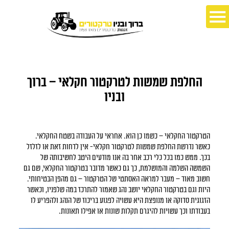
החלפת שמשות לטרקטור חקלאי – ברוך
ובניו
הטרקטור החקלאי – כשמו כן הוא. אחראי על העבודה בשטח החקלאי.
כאשר נדרשת החלפת שמשות לטרקטור חקלאי- אין לדחות זאת או לזלזל
בכך. ממש כמו בכל כלי רכב אחר בה אנו מודעים היטב לחשיבותה של
השמשה השלמה והמושלמת, כך גם כאשר מדובר בטרקטור החקלאי, שם גם
חשוב מאוד – מעבר למראה האסתטי של הטרקטור – גם מהפן הבטיחותי.
היות וגם בטרקטור החקלאי יושב נהג שאמור להתרכז במה שלפניו, וכאשר
הזגוגית סדוקה או מנופצת היא עשויה לפגוע בריכוז של הנהג ולהפריע לו
בעבודתו וכך עשויות להיגרם תקלות שונות או אפילו תאונות.