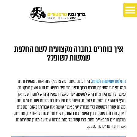
איך בוחרים בחברה מקצועית לשם החלפת
שמשות לשופל?
החלפת שמשות לשופל
, הידוע גם בשם יעה אופני, הינה אחת מהשירותים
המגוונים שמעניקה חברת ברוך ובניו. השופל, בפשטות הוא מעין טרקטור,
כאשר זרועו הקדמית היא למעשה יעה כאשר תפקידה הוא לחפור עפר או
חצץ ולהעבירו ממקום למקום. השופלים נפוצים בתעשיות שונות ומגוונות
משום שזהו למעשה כלי עבודה יעיל אשר עושה את עבודתו באופן משביע
רצון. חברתנו עוסקת בין השאר גם בהענקת שירותי זגגות לבאגרים, מנופים,
טרקטורים חקלאיים ועוד. צרו קשר על מנת לגלות עוד על מגוון השירותים
אשר חברתנו יכולה לספק.