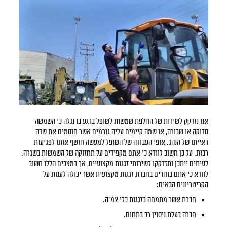
אנו נזדקק לשירות של החלפת שמשות לשופל ברגע בו נגלה כי השמשה
סדוקה או שבורה, או שמה קיימים עליה גורמים אשר חוסמים את שדה
ראייתו של הנהג. אופי העבודה של השופל למעשה חושף אותו לפגיעות
רבות. על כן חשוב לוודא כי אתם מקפידים על תחזוקה של השמשות בשגרה.
לעיתים ייתכן ותזדקקו לשירותי זגגות מקצועיים, אך במצבים הללו חשוב
לוודא כי אתם בוחרים בחברת זגגות מקצועית אשר יכולה לענות על
הקריטריונים הבאים:
חברת אשר מתמחה בזגגות כלי צמ"ה.
חברה בעלת ניסוין רב בתחום.