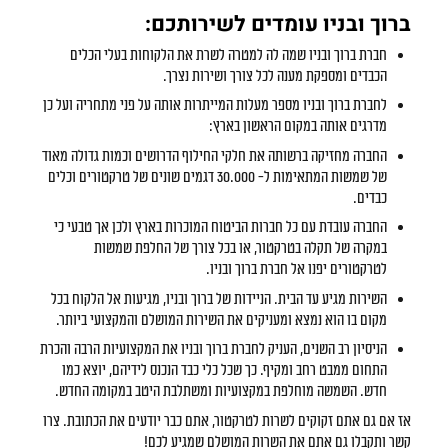
ברוך ובניו עומדים לשירותכם:
חברת ברוך ובניו שמה לה למטרה לשרת את הלקוחות בעלי הכלים
הכבדים ומספקת מענה לכל צורך ושירות נצרך.
לחברת ברוך ובניו מספר מעלות המייתרות אותה על פני מתחריה ועל כן
מדרגים אותה במקום הראשון בארץ:
החברה מחזיקה ברשותה את חלקי החילוף הדרושים וכמות גדולה מאוד
של שמשות המתאימות ל- 30.000 דגמים שונים של טרקטורים וכלים
כבדים.
החברה עובדת עם כל חברות הביטוח המוכרות בארץ ולכן אך טבעי כי
במקרה של תקלה בטרקטור, או בכל צורך של החלפת שמשות
לטרקטורים יפנו אל חברת ברוך ובניו.
השירות מגיע עד הבית. הניידות של ברוך ובניו, מגיעות אל הלקוח בכל
מקום בו הוא נמצא ומעניקים את השירות המושלם והמקצועי ביותר.
הניסיון רב השנים, העניק לחברת ברוך ובניו את המקצועיות הרבה והכרת
התחום ממבט רחב ומקיף. כך שכל כלי כבד הנכנס לידיהם, יוצא כמו
חדש. השמשה מוחלפת במקצועיות ומשתלבת היטב במקומה החדש.
אז אם גם אתם זקוקים לשרות לטרקטור, אתם כבר יודעים את הכתובת. צרו
קשר ותקבלו גם אתם את השרות המושלם שמגיע לכם!