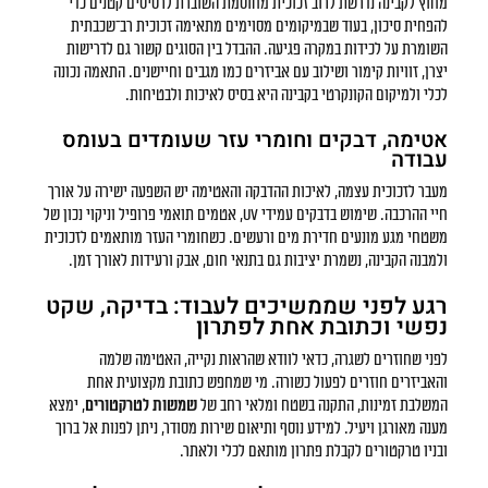
מחוץ לקבינה נדרשת לרוב זכוכית מחוסמת השוברת לרסיסים קטנים כדי
להפחית סיכון, בעוד שבמיקומים מסוימים מתאימה זכוכית רב־שכבתית
השומרת על לכידות במקרה פגיעה. ההבדל בין הסוגים קשור גם לדרישות
יצרן, זוויות קימור ושילוב עם אביזרים כמו מגבים וחיישנים. התאמה נכונה
לכלי ולמיקום הקונקרטי בקבינה היא בסיס לאיכות ולבטיחות.
אטימה, דבקים וחומרי עזר שעומדים בעומס
עבודה
מעבר לזכוכית עצמה, לאיכות ההדבקה והאטימה יש השפעה ישירה על אורך
חיי ההרכבה. שימוש בדבקים עמידי UV, אטמים תואמי פרופיל וניקוי נכון של
משטחי מגע מונעים חדירת מים ורעשים. כשחומרי העזר מותאמים לזכוכית
ולמבנה הקבינה, נשמרת יציבות גם בתנאי חום, אבק ורעידות לאורך זמן.
רגע לפני שממשיכים לעבוד: בדיקה, שקט
נפשי וכתובת אחת לפתרון
לפני שחוזרים לשגרה, כדאי לוודא שהראות נקייה, האטימה שלמה
והאביזרים חוזרים לפעול כשורה. מי שמחפש כתובת מקצועית אחת
המשלבת זמינות, התקנה בשטח ומלאי רחב של
שמשות לטרקטורים
, ימצא
מענה מאורגן ויעיל. למידע נוסף ותיאום שירות מסודר, ניתן לפנות אל ברוך
ובניו טרקטורים לקבלת פתרון מותאם לכלי ולאתר.