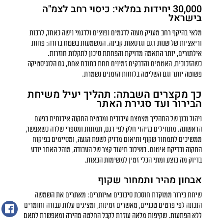
30,000 יחידות במלאי: כיסוי רחב לצמ"ה
בישראל
מלאי בהיקף רחב מעניק מענה לדגמים נפוצים ולדגמי נישה כאחד, לרבות
וריאציות של שנות דגם וגרסאות קבינה. המשמעות בשטח ברורה: פחות
אילתורים, יותר התאמה מדויקת והפחתת סיכון לתקלות חוזרות.
כשהזכוכית, האטמים והדבקים זמינים תחת כתובת אחת, גם הלוגיסטיקה
פשוטה יותר וגם השליטה בלוחות הזמנים נשמרת.
כך מקצרים השבתה: תהליך יעיל משיחת
הבירור ועד סגירת האתר
ניהול נכון של התהליך מצמצם עיכובים ומבטיח התקנה איכותית בפעם
הראשונה. מתחילים בזיהוי חלק לפי דגם, תמונות ומספרי שלדה כשאפשר,
ממשיכים לתמחור שקוף ותיאום מדויק לשעת הגעה, ומסיימים בפיקוח
התקנה ובדיקת איטום. בשילוב תיעוד קצר של העבודה, מנהל האתר יודע
בדיוק מה בוצע ומתי הכלי זמין למשימות הבאות.
אבחון מהיר ותמחור שקוף
שיחת בירור ממוקדת חוסכת סיבובים мיותרים: מאתרים את השמשה
הנכונה לפי פרטים טכניים, מאשרים זמינות, ומציגים עלות עבודה וחומרים
ללא הפתעות. שקיפות מלאה עוזרת לקבל החלטה מהירה ומאפשרת לתאם