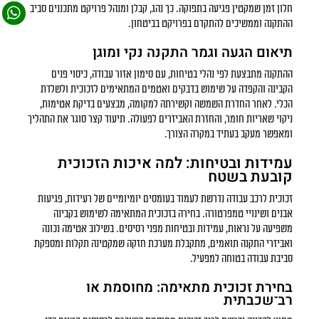
חלון זמן שמקטין פגיעה בתפוקה. כך נהג, קבלן ומנהל פרויקט מתכננים סביב
ההתקנה וממשיכים להתקדם בפרויקט בביטחון.
תיאום הגעה וגמר התקנה נקי ומוגן
ההתקנה מתבצעת לפי נהלי בטיחות, עם סימון אזור עבודה, כיסוי פנים
הקבינה והקפדה על שימוש בדבקים ואטמים המתאימים לזכוכית ולשלדת
הכלי. לאחר החדרת השמשה וקשירתה למקומה, מבצעים בדיקת אטימות,
ניקוי שאריות חומר, והחזרת האביזרים לפעולה. תיעוד קצר סוגר את התהליך
ומאפשר מעקב בעתיד במקרה הצורך.
עמידות ובטיחות: למה איכות הזכוכית
קובעת בשטח
זכוכית לרכב עבודה נדרשת לעמוד בעומסים יומיומיים של רעידות, פגיעות
אבנים ושינויי טמפרטורה. בחירה בזכוכית המתאימה לשימוש בקבינה
משפיעה על נראות, עמידות ובטיחות מפני רסיסים. בשילוב אטימה נכונה
ואביזרי התקנה תואמים, מתקבלת מערכת חזקה שמקטינה תקלות ומספקת
סביבת עבודה בטוחה למפעיל.
בחירת זכוכית מתאימה: מחוסמת או
רב־שכבתית