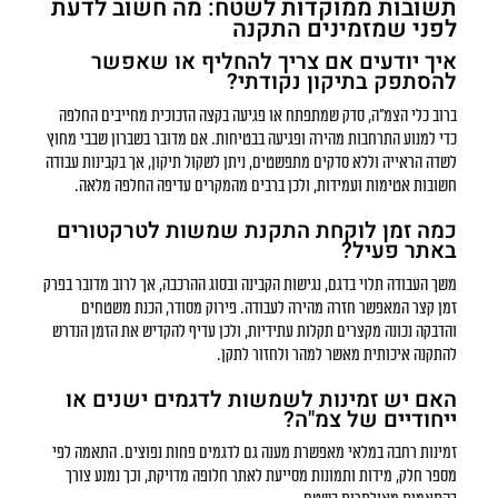
תשובות ממוקדות לשטח: מה חשוב לדעת
לפני שמזמינים התקנה
איך יודעים אם צריך להחליף או שאפשר
להסתפק בתיקון נקודתי?
ברוב כלי הצמ"ה, סדק שמתפתח או פגיעה בקצה הזכוכית מחייבים החלפה
כדי למנוע התרחבות מהירה ופגיעה בבטיחות. אם מדובר בשברון שבבי מחוץ
לשדה הראייה וללא סדקים מתפשטים, ניתן לשקול תיקון, אך בקבינות עבודה
חשובות אטימות ועמידות, ולכן ברבים מהמקרים עדיפה החלפה מלאה.
כמה זמן לוקחת התקנת שמשות לטרקטורים
באתר פעיל?
משך העבודה תלוי בדגם, נגישות הקבינה ובסוג ההרכבה, אך לרוב מדובר בפרק
זמן קצר המאפשר חזרה מהירה לעבודה. פירוק מסודר, הכנת משטחים
והדבקה נכונה מקצרים תקלות עתידיות, ולכן עדיף להקדיש את הזמן הנדרש
להתקנה איכותית מאשר למהר ולחזור לתקן.
האם יש זמינות לשמשות לדגמים ישנים או
ייחודיים של צמ"ה?
זמינות רחבה במלאי מאפשרת מענה גם לדגמים פחות נפוצים. התאמה לפי
מספר חלק, מידות ותמונות מסייעת לאתר חלופה מדויקת, וכך נמנע צורך