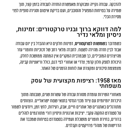
להדבקה. עבודה נקייה ומבוקרת מאפשרת החזרה לעבודה בזמן קצר, תוך
שמירה על בטיחות המפעיל והסובבים, ועם בדיקת איטום וסגירה סופית לפני
מסירת הכלי.
למה דווקא ברוך ובניו טרקטורים: זמינות,
ניסיון ומלאי נדיר
כשמדובר ב
שמשות לטרקטורים
, זמינות חלקים היא ההבדל בין יום עבודה
אבוד לבין חזרה מהירה לשטח. לחברה מלאי רחב של זכוכיות וחומרי עזר
מהיצרנים המובילים, כך שבמרבית המקרים אין המתנה ממושכת לחלק.
היכולת לספק חלון קדמי, צדדי או אחורי לפי דגם, כולל וריאציות קבינה,
מצמצמת סיכונים ומקצרת את לוחות הזמנים של האתר.
מאז 1958: רציפות מקצועית של עסק
משפחתי
מאחורי השירות עומדת מסורת עבודה של עשרות שנים, שנבנתה מתוך
היכרות יומיומית עם ציוד מכני הנדסי בתנאי שטח ישראליים. הצוותים
מתורגלים באתגרים של אתרים חיים, אבק, רעידות, לחץ זמן, ויודעים לשמור
על סטנדרט התקנה עקבי. יציבות ארגונית וניסיון דורי מתורגמים לנהלים
ברורים, בחירת חומרים מושכלת ועמידה בסטנדרט בטיחות שמכבד את
הדרישות של מנהלי פרויקטים וקבלנים.