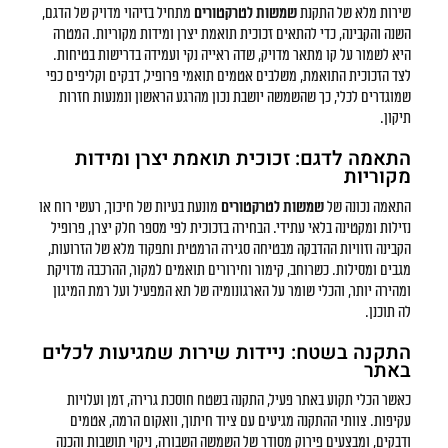
שירות מלא של התקנת
שמשות לטרקטורים
מתחיל בזיהוי מדויק של הדגם,
השנה והקבינה, כדי להתאים זכוכית תואמת יצרן ומידות מקוריות. המטרה
היא לשמור על קו מתאר מדויק, שדה ראייה נקי ועמידה בדרישות בטיחות.
לצד הזכוכית התואמת, משלבים אטמים תואמי פרופיל, דבקים וקליפים כפי
שמוגדרים לכלי, כך שהשמשה יושבת נכון מהרגע הראשון ונמנעות חזרות
תיקון.
התאמה לדגם: זכוכית תואמת יצרן ומידות
מקוריות
התאמה נכונה של
שמשות לטרקטורים
מונעת בעיות של חיכוך, רעשי רוח או
נזילות ומקטינה בלאי עתידי. הבחירה בזכוכית לפי מספר חלק יצרן, פרופיל
הקבינה וזוויות ההדבקה מבטיחה סגירה הרמטית ותפקוד מלא של הזרועות,
מגבים ומסילות. כשרוחב, קימור וחירורים תואמים למקור, ההרכבה מדויקת
ומהירה יותר, והכלי שומר על הארגונומיה של תא המפעיל ועל רמת המיגון
לה תוכנן.
התקנה בשטח: ניידות שירות שמגיעות לכלים
באתר
כאשר הכלי תקוע באתר פעיל, התקנה בשטח חוסכת גרירה, זמן ועלויות
עקיפות. צוותי ההתקנה מגיעים עם ציוד חיתוך, וואקום הרמה, אטמים
ודבקים, ומבצעים פירוק מסודר של השמשה השבורה, ניקוי תושבות והכנה