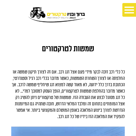
שמשות לטרקטורים
כל כלי רכב זוכה לבקר מידי פעם אצל זגג רכב. אם זה לצורך תיקון שמשה או
החלפתה או לצורך השחרת השמשות, כאשר מדובר בכלי רכב רגיל וסטנדרטי,
הכתובת בדרך כלל ידועה, לא מאוד קשה למצוא זגג שיחליף שמשה לרכב. אך
כאשר מדובר בהחלפת שמשות לטרקטורים, הופך העסק למסובך למדי… לא
כל זגג מסוגל לבצע את העבודה הזו. שמשות של טרקטורים ניתן להשיג רק
אצל המומחים בתחום זה ומלבד המלאי הדרוש, חובה שתהיה גם המיומנות
הנדרשת לצורך ביצוע המלאכה באופן המושלם והמקצועי ביותר. אי אפשר
להפקיד את המלאכה הזו בידיו של כל זגג רכב.